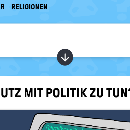
ER
RELIGIONEN
Kapitel ein-/ au
TZ MIT PO­LI­TIK ZU TUN