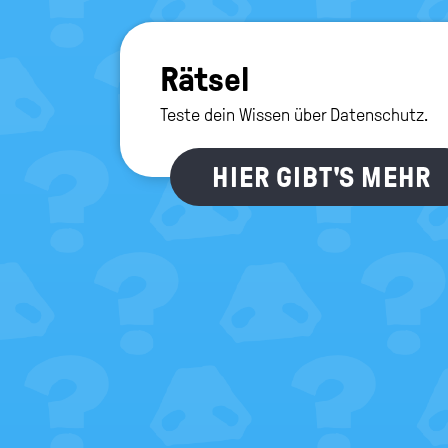
Rät­sel
Teste dein Wissen über Datenschutz.
HIER GIBT'S MEHR