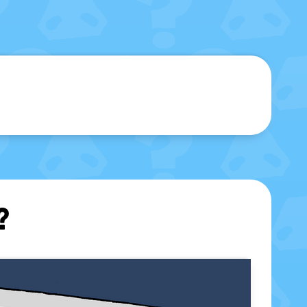
sblenden
?