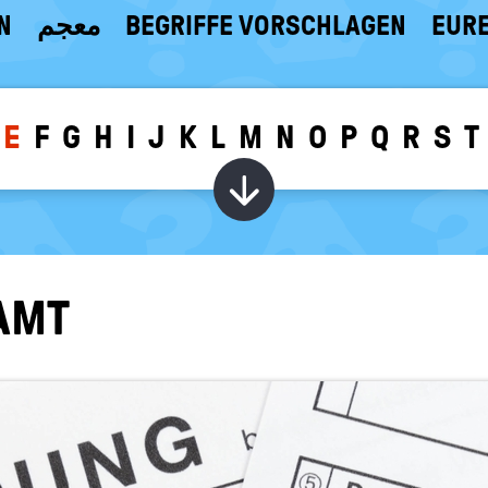
N
معجم
BEGRIFFE VORSCHLAGEN
EURE
E
F
G
H
I
J
K
L
M
N
O
P
Q
R
S
T
Wörter zu dem g
­AMT