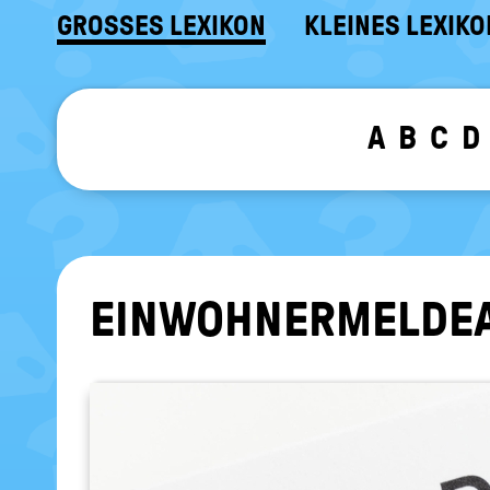
GROSSES LEXIKON
KLEINES LEXIKO
A
B
C
D
EIN­WOH­NER­MEL­DE