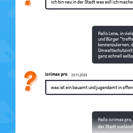
ich bin neu in der Stadt was soll ich mach
Hallo Lena, in vi
und Bürger "treffe
kennenzulernen, d
Umweltschutziniti
ganz schnell selbs
icrimax pro
23.11.2023
was ist ein bauamt und jugendamt in offe
Hallo icrimax pro
der Stadt zuständ