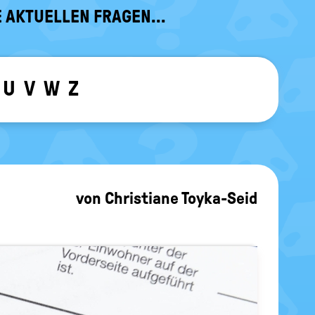
 AKTUELLEN FRAGEN...
U
V
W
Z
ewählten Buchstaben ein-/ ausblen
von
Christiane Toyka-Seid