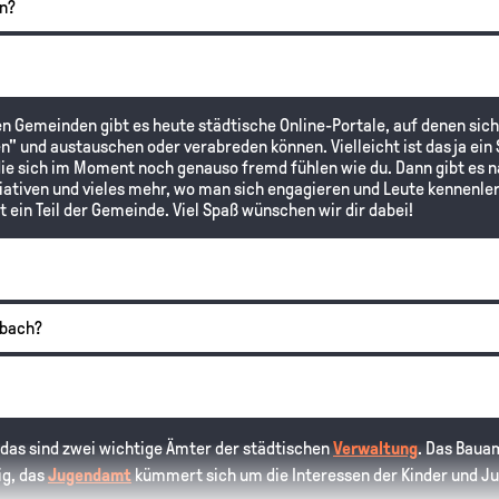
en?
elen Gemeinden gibt es heute städtische Online-Portale, auf denen s
n" und austauschen oder verabreden können. Vielleicht ist das ja ein
ie sich im Moment noch genauso fremd fühlen wie du. Dann gibt es na
ativen und vieles mehr, wo man sich engagieren und Leute kennenler
t ein Teil der Gemeinde. Viel Spaß wünschen wir dir dabei!
nbach?
, das sind zwei wichtige Ämter der städtischen
Verwaltung
. Das Bauam
ig, das
Jugendamt
kümmert sich um die Interessen der Kinder und J