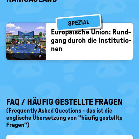
SPEZIAL
Eu­ro­päi­sche Union: Rund­
gang durch die In­sti­tu­tio­
nen
©
FAQ / HÄUFIG GESTELLTE FRAGEN
(Frequently Asked Questions - das ist die
englische Übersetzung von "häufig gestellte
Fragen")