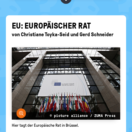
BEGRIFFE VORSCHLAGEN
politische
Bildung
EURE AKTUELLEN FRAGEN...
EU: EU­RO­PÄI­SCHER RAT
von
Christiane Toyka-Seid
und
Gerd Schneider
Bild vergrößern
© picture alliance / ZUMA Press
Hier tagt der Europäische Rat in Brüssel.