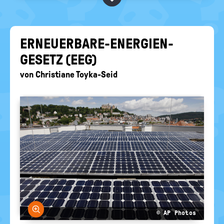
BEGRIFFE VORSCHLAGEN
politische
Bildung
EURE AKTUELLEN FRAGEN...
ERNEUERBARE-​ENERGIEN-
GESETZ (EEG)
von
Christiane Toyka-Seid
Bild vergrößern
© AP Photos