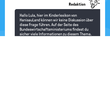
Redaktion
Hallo Lula, hier im Kinderlexikon von
HanisauLand können wir keine Diskussion über
diese Frage führen. Auf der Seite des
Bundeswirtschaftsministeriums findest du
sicher viele Informationen zu diesem Thema.
Schreib uns deine Frage
Bevor du eine Frage stellst, lies bitte den
Lexikonartikel vollständig durch. Schau
bitte nach, ob jemand bereits dieselbe
Frage gestellt hat. Häufig findest du dort
bereits die Antwort auf deine Frage.