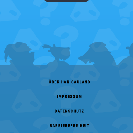
FOOTER
MENU
ÜBER HANISAULAND
IMPRESSUM
DATENSCHUTZ
BARRIEREFREIHEIT