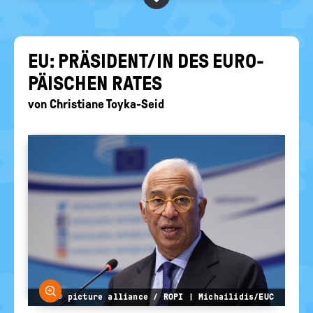
BEGRIFFE VORSCHLAGEN
politische
Bildung
EURE AKTUELLEN FRAGEN...
EU: PRÄ­SI­DENT/IN DES EU­RO­
PÄI­SCHEN RATES
von
Christiane Toyka-Seid
Bild vergrößern
© picture alliance / ROPI | Michailidis/EUC