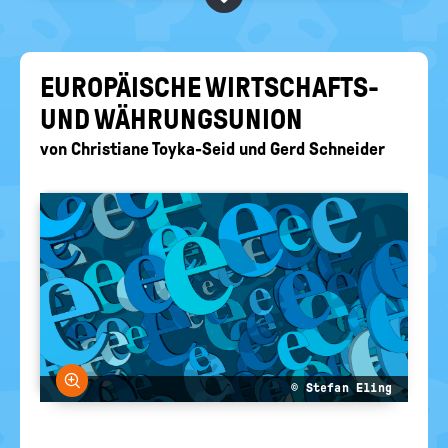
BEGRIFFE VORSCHLAGEN
politische
Bildung
EURE AKTUELLEN FRAGEN...
EU­RO­PÄI­SCHE WIRTSCHAFTS-​
UND WÄH­RUNGS­UNI­ON
von
Christiane Toyka-Seid
und
Gerd Schneider
Bild vergrößern
© Stefan Eling