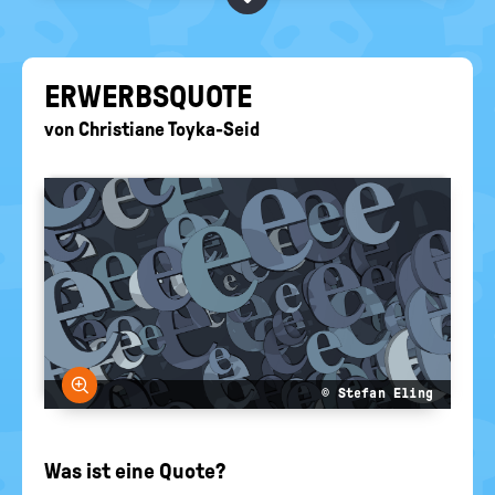
BEGRIFFE VORSCHLAGEN
politische
Bildung
EURE AKTUELLEN FRAGEN...
ER­WERBS­QUO­TE
von
Christiane Toyka-Seid
Bild vergrößern
© Stefan Eling
Was ist eine Quote?