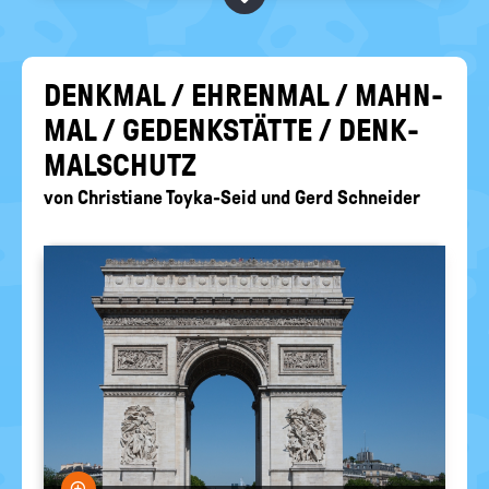
BEGRIFFE VORSCHLAGEN
politische
Bildung
EURE AKTUELLEN FRAGEN...
DENK­MAL / EH­REN­MAL / MAHN­
MAL / GE­DENK­STÄT­TE / DENK­
MAL­SCHUTZ
von
Christiane Toyka-Seid
und
Gerd Schneider
Bild vergrößern