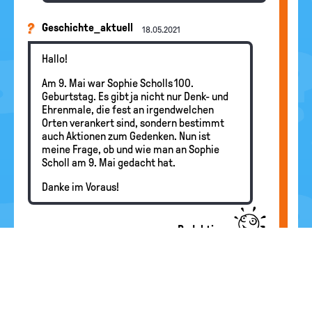
Geschichte_aktuell
18.05.2021
Hallo!
Am 9. Mai war Sophie Scholls 100.
Geburtstag. Es gibt ja nicht nur Denk- und
Ehrenmale, die fest an irgendwelchen
Orten verankert sind, sondern bestimmt
auch Aktionen zum Gedenken. Nun ist
meine Frage, ob und wie man an Sophie
Scholl am 9. Mai gedacht hat.
Danke im Voraus!
Redaktion
Hallo Geschichte_aktuell, da gab es
unterschiedliche Aktionen. Eine "Aktion"
zum Gedenken war zum Beispiel das
Instagram-Projekt "Ich bin Sophie Scholl".