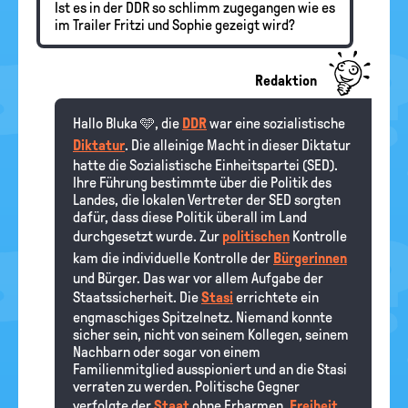
Ist es in der DDR so schlimm zugegangen wie es
im Trailer Fritzi und Sophie gezeigt wird?
Redaktion
Hallo Bluka 🩵, die
DDR
war eine sozialistische
Diktatur
. Die alleinige Macht in dieser Diktatur
hatte die Sozialistische Einheitspartei (SED).
Ihre Führung bestimmte über die Politik des
Landes, die lokalen Vertreter der SED sorgten
dafür, dass diese Politik überall im Land
durchgesetzt wurde. Zur
politischen
Kontrolle
kam die individuelle Kontrolle der
Bürgerinnen
und Bürger. Das war vor allem Aufgabe der
Staatssicherheit. Die
Stasi
errichtete ein
engmaschiges Spitzelnetz. Niemand konnte
sicher sein, nicht von seinem Kollegen, seinem
Nachbarn oder sogar von einem
Familienmitglied ausspioniert und an die Stasi
verraten zu werden. Politische Gegner
verfolgte der
Staat
ohne Erbarmen.
Freiheit
,