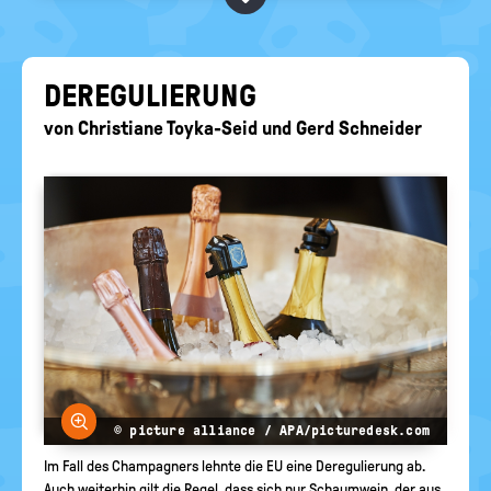
BEGRIFFE VORSCHLAGEN
politische
Bildung
EURE AKTUELLEN FRAGEN...
DE­RE­GU­LIE­RUNG
von
Christiane Toyka-Seid
und
Gerd Schneider
Bild vergrößern
© picture alliance / APA/picturedesk.com
Im Fall des Champagners lehnte die EU eine Deregulierung ab.
Auch weiterhin gilt die Regel, dass sich nur Schaumwein, der aus