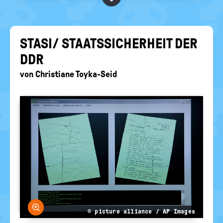
BEGRIFFE VORSCHLAGEN
politische
Bildung
EURE AKTUELLEN FRAGEN...
STASI/ STAATS­SI­CHER­HEIT DER
DDR
von
Christiane Toyka-Seid
Bild vergrößern
© picture alliance / AP Images