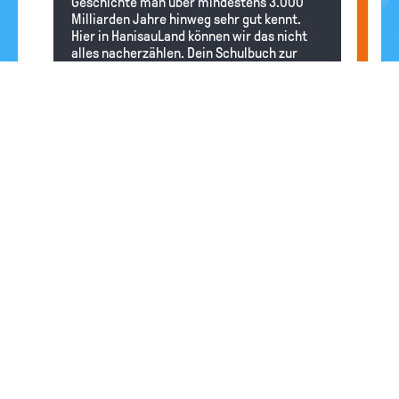
Geschichte man über mindestens 3.000
Milliarden Jahre hinweg sehr gut kennt.
Hier in HanisauLand können wir das nicht
alles nacherzählen. Dein Schulbuch zur
Geschichte hilft dir sicher weiter. Es gibt
auch gute und nicht zu umfangreiche
Bücher zur Geschichte Griechenlands, die
du in deiner Schul- oder Stadtbibliothek
finden kannst.
Che
21.11.2024
Was will Putin? Womit wäre er zufrieden?
Redaktion
Hallo Che, was sich der russische Präsident
von dem
Angriffskrieg
gegen das
Nachbarland
Ukraine
erhofft, können wir
dir nicht sagen. Ein Paar Überlegungen und