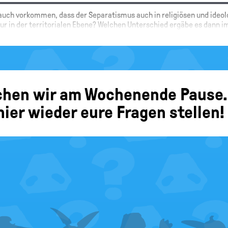
 auch vorkommen, dass der Separatismus auch in religiösen und ideo
ur in der territorialen Ebene? Welchen Unterschied ergäbe es dann i
ier im Kinderlexikon von HanisauLand können wir keine Diskussion übe
chen wir am Wochenende Pause.
ier wieder eure Fragen stellen!
arum?
 haben wir in unseren Antworten auf eure weiteren Fragen unter dem Ar
u dort bitte einmal nach.