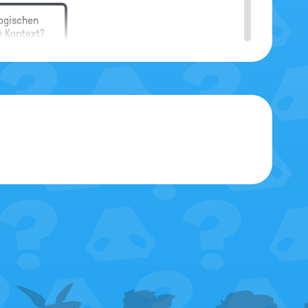
logischen
m Kontext?
Redaktion
r diese Frage führen.
Redaktion
tikel "
Folter
" schon einiges