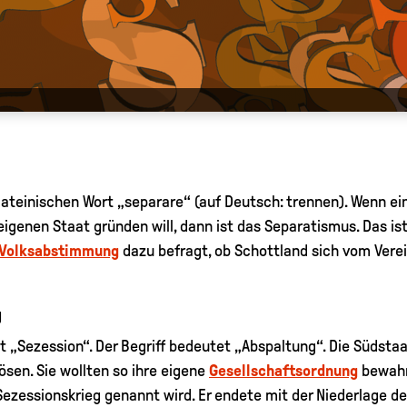
teinischen Wort „separare“ (auf Deutsch: trennen). Wenn ein
 eigenen Staat gründen will, dann ist das Separatismus. Das is
Volksabstimmung
dazu befragt, ob Schottland sich vom Verei
g
st „Sezession“. Der Begriff bedeutet „Abspaltung“. Die Südsta
sen. Sie wollten so ihre eigene
Gesellschaftsordnung
bewahr
Sezessionskrieg genannt wird. Er endete mit der Niederlage de