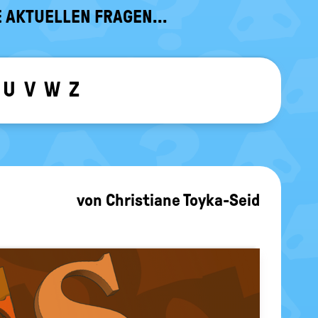
 AKTUELLEN FRAGEN...
U
V
W
Z
ewählten Buchstaben ein-/ ausblen
von
Christiane Toyka-Seid