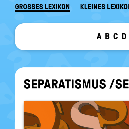
GROSSES LEXIKON
KLEINES LEXIKO
A
B
C
D
SE­PA­RA­TIS­MUS /SE