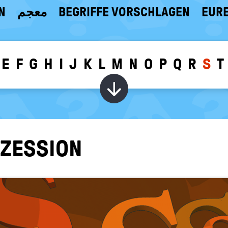
N
معجم
BEGRIFFE VORSCHLAGEN
EURE
E
F
G
H
I
J
K
L
M
N
O
P
Q
R
S
T
Wörter zu dem g
­ZES­SI­ON