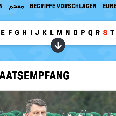
N
معجم
BEGRIFFE VORSCHLAGEN
EURE
E
F
G
H
I
J
K
L
M
N
O
P
Q
R
S
T
Wörter zu dem g
TAATS­EMP­FANG