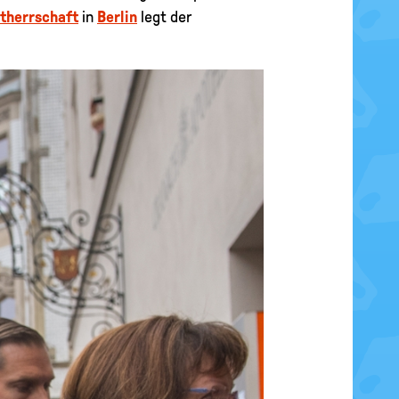
therrschaft
in
Berlin
legt der