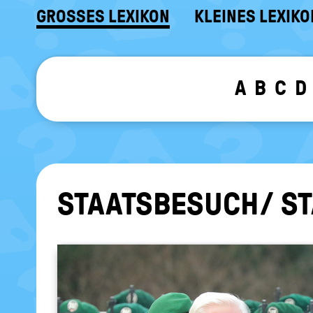
GROSSES LEXIKON
KLEINES LEXIKO
A
B
C
D
STAATS­BE­SUCH/ S