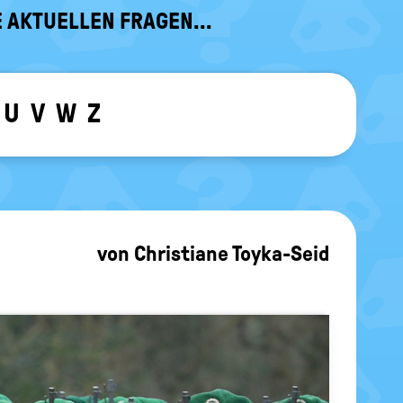
 AKTUELLEN FRAGEN...
U
V
W
Z
ewählten Buchstaben ein-/ ausblen
von
Christiane Toyka-Seid