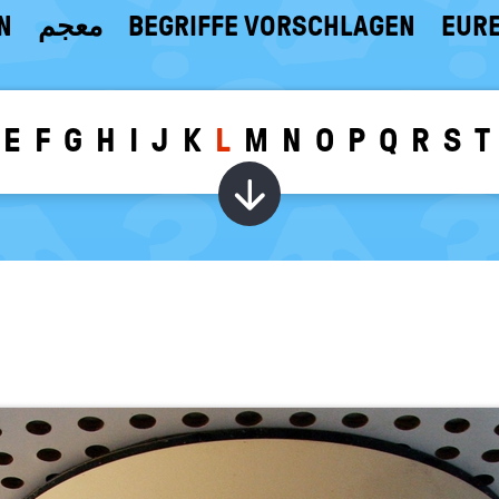
N
معجم
BEGRIFFE VORSCHLAGEN
EURE
E
F
G
H
I
J
K
L
M
N
O
P
Q
R
S
T
Wörter zu dem g