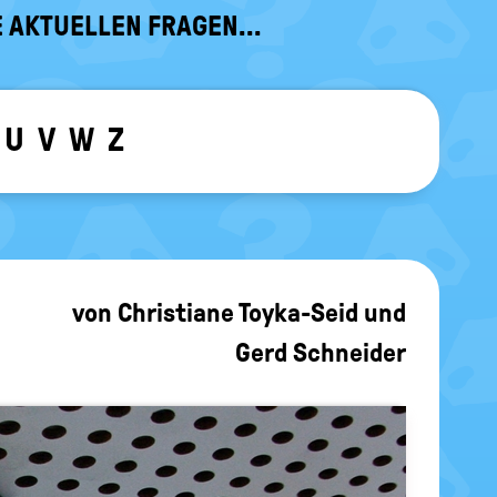
 AKTUELLEN FRAGEN...
U
V
W
Z
ewählten Buchstaben ein-/ ausblen
von
Christiane Toyka-Seid
und
Gerd Schneider