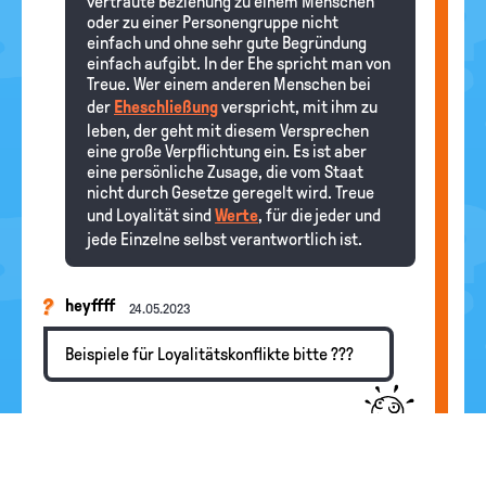
vertraute Beziehung zu einem Menschen
oder zu einer Personengruppe nicht
einfach und ohne sehr gute Begründung
einfach aufgibt. In der Ehe spricht man von
Treue. Wer einem anderen Menschen bei
der
Eheschließung
verspricht, mit ihm zu
leben, der geht mit diesem Versprechen
eine große Verpflichtung ein. Es ist aber
eine persönliche Zusage, die vom Staat
nicht durch Gesetze geregelt wird. Treue
und Loyalität sind
Werte
, für die jeder und
jede Einzelne selbst verantwortlich ist.
heyffff
24.05.2023
Beispiele für Loyalitätskonflikte bitte ???
Redaktion
Hallo heyffff, Loyalitätskonflikte gibt es in