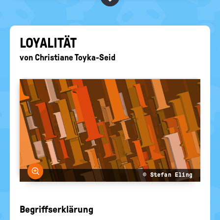
BEGRIFFE VORSCHLAGEN
politische
Bildung
EURE AKTUELLEN FRAGEN...
LOYA­LI­TÄT
von
Christiane Toyka-Seid
Bild vergrößern
© Stefan Eling
Begriffserklärung