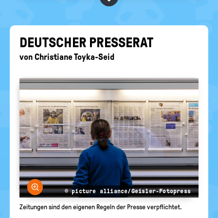
BEGRIFFE VORSCHLAGEN
politische
Bildung
EURE AKTUELLEN FRAGEN...
DEUT­SCHER PRES­SE­RAT
von
Christiane Toyka-Seid
Bild vergrößern
© picture alliance/Geisler-Fotopress
Zeitungen sind den eigenen Regeln der Presse verpflichtet.