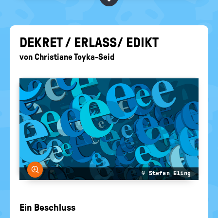
BEGRIFFE VORSCHLAGEN
politische
Bildung
EURE AKTUELLEN FRAGEN...
DE­KRET / ER­LASS/ EDIKT
von
Christiane Toyka-Seid
Bild vergrößern
© Stefan Eling
Ein Beschluss