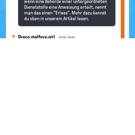
wenn eine Behörde einer untergeordneten
Dienststelle eine Anweisung erteilt, nennt
man das einen "Erlass". Mehr dazu kannst
du oben in unserem Artikel lesen.
Draco.malfoys.girl
07.01.2021
Was ist die EU!?
Redaktion
Hallo Draco.malfoys.girl , diese Frage
haben wir heute schon beantwortet. Schau
doch mal bei unseren Antworten auf eure
weiteren Fragen nach.
Slytherin_girl
07.01.2021
hallo,ich habe eine frage was ist die EU?