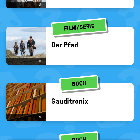
©
FILM/SERIE
Der Pfad
©
BUCH
Gau­di­t­ro­nix
©
BUCH