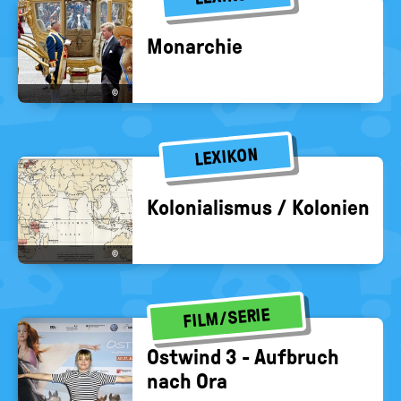
Mon­ar­chie
©
LEXIKON
Ko­lo­nia­lis­mus / Ko­lo­nien
©
FILM/SERIE
Ost­wind 3 - Auf­bruch
nach Ora