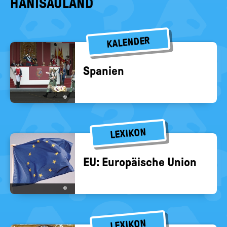
HANISAULAND
KALENDER
Spa­ni­en
©
LEXIKON
EU: Eu­ro­päi­sche Union
©
LEXIKON