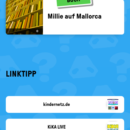
Mil­lie auf Mal­lor­ca
©
LINKTIPP
kindernetz.de
SWR
KiKA LIVE