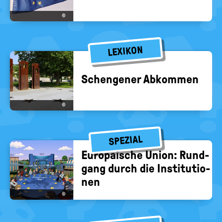
©
LEXIKON
Schen­ge­ner Ab­kom­men
©
SPEZIAL
Eu­ro­päi­sche Union: Rund­
gang durch die In­sti­tu­tio­
nen
©