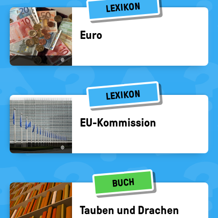
LEXIKON
Euro
©
LEXIKON
EU-​Kommission
©
BUCH
Tau­ben und Dra­chen