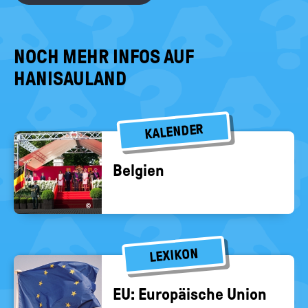
NOCH MEHR INFOS AUF
HANISAULAND
KALENDER
Bel­gi­en
©
LEXIKON
EU: Eu­ro­päi­sche Union