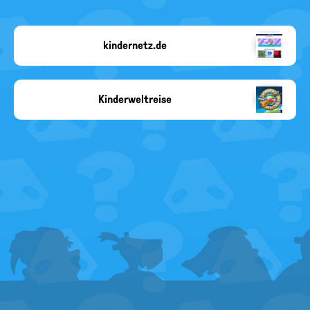
kindernetz.de
SWR
Kinderweltreise
Copyright-
Angabe
fehlt
FOOTER
MENU