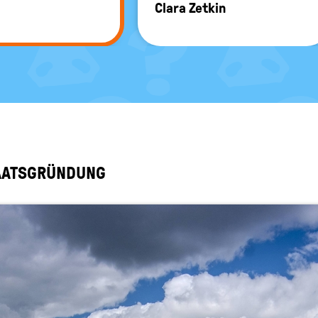
Clara Zet­kin
STAATS­GRÜN­DUNG