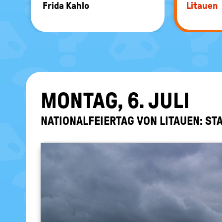
Frida Kahlo
Li­tau­en
MON­TAG, 6. JULI
NA­TIO­NAL­FEI­ER­TAG VON LI­TAU­EN: 