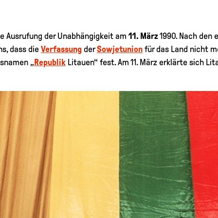
 die Ausrufung der Unabhängigkeit am
11. März
1990. Nach den e
s, dass die
Verfassung
der
Sowjetunion
für das Land nicht m
tsnamen „
Republik
Litauen“ fest. Am 11. März erklärte sich Li