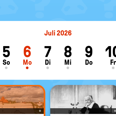
Juli 2026
5
6
7
8
9
1
ft
So
Mo
Di
Mi
Do
F
©