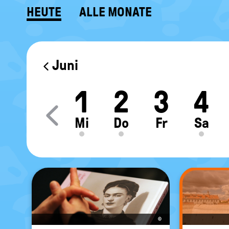
HEUTE
ALLE MONATE
KALENDER
Juni
1
2
3
4
Move slider content le
Mi
Do
Fr
Sa
©