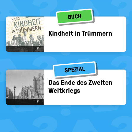
BUCH
Kind­heit in Trüm­mern
©
SPEZIAL
Das Ende des Zwei­ten
Welt­kriegs
©