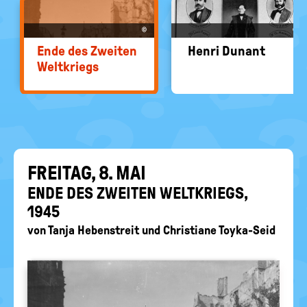
EIN-
politische
Bildung
/
©
©
AUS
Ende des Zwei­ten
Henri Dun­ant
Welt­kriegs
FREI­TAG, 8. MAI
ENDE DES ZWEI­TEN WELT­KRIEGS,
1945
von
Tanja Hebenstreit
und
Christiane Toyka-Seid