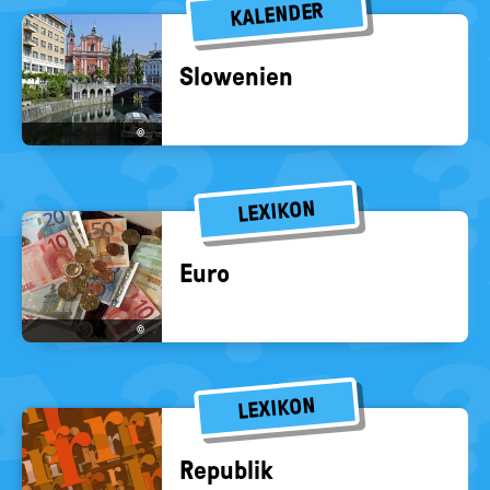
KALENDER
Slo­we­ni­en
©
LEXIKON
Euro
©
LEXIKON
Re­pu­blik