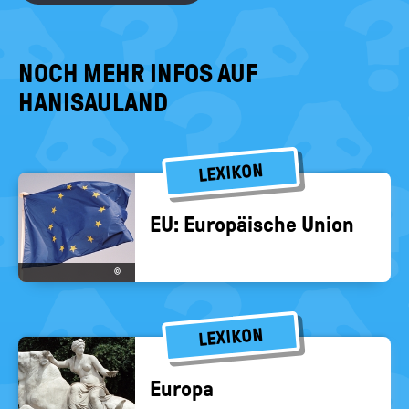
NOCH MEHR INFOS AUF
HANISAULAND
LEXIKON
EU: Eu­ro­päi­sche Union
©
LEXIKON
Eu­ro­pa