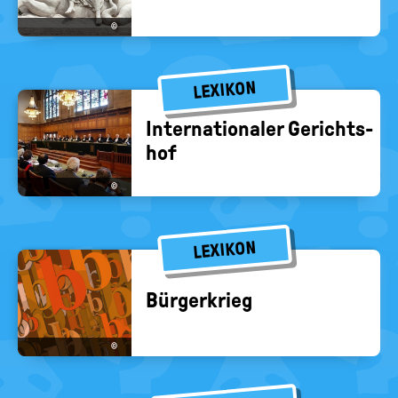
©
LEXIKON
In­ter­na­tio­na­ler Ge­richts­
hof
©
LEXIKON
Bür­ger­krieg
©