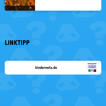
©
LINKTIPP
kindernetz.de
SWR