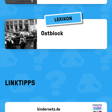
©
LEXIKON
Ost­block
©
LINKTIPPS
kindernetz.de