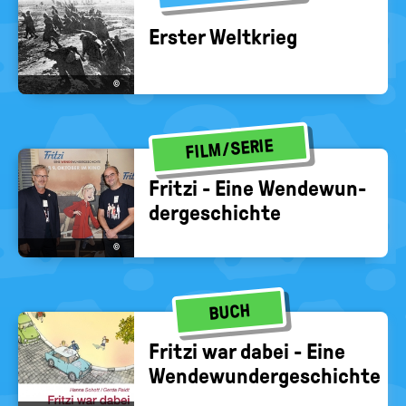
Ers­ter Welt­krieg
©
FILM/SERIE
Frit­zi - Eine Wen­de­wun­
der­ge­schich­te
©
BUCH
Frit­zi war dabei - Eine
Wen­de­wun­der­ge­schich­te