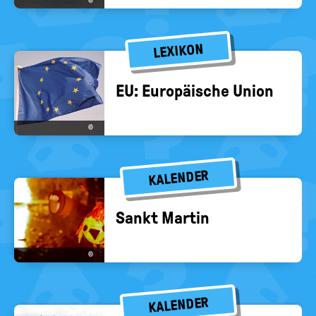
©
LEXIKON
EU: Eu­ro­päi­sche Union
©
KALENDER
Sankt Mar­tin
©
KALENDER