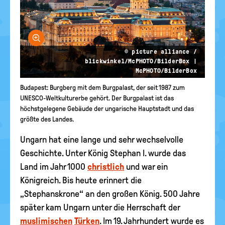
Bild vergrößern
© picture alliance /
blickwinkel/McPHOTO/BilderBox |
McPHOTO/BilderBox
Budapest: Burgberg mit dem Burgpalast, der seit 1987 zum
UNESCO-Weltkulturerbe gehört. Der Burgpalast ist das
höchstgelegene Gebäude der ungarische Hauptstadt und das
größte des Landes.
Ungarn hat eine lange und sehr wechselvolle
Geschichte. Unter König Stephan I. wurde das
Land im Jahr 1000
christlich
und war ein
Königreich. Bis heute erinnert die
„Stephanskrone“ an den großen König. 500 Jahre
später kam Ungarn unter die Herrschaft der
muslimischen
Türken
. Im 19. Jahrhundert wurde es