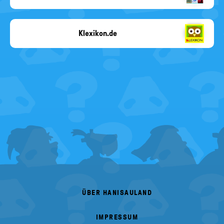
SWR
Klexikon.de
Copyright-
Angabe
fehlt
FOOTER
MENU
ÜBER HANISAULAND
IMPRESSUM