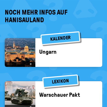
NOCH MEHR INFOS AUF
HANISAULAND
KALENDER
Un­garn
©
LEXIKON
War­schau­er Pakt