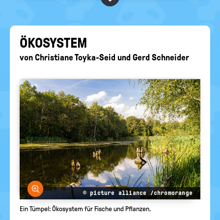
BEGRIFFE VORSCHLAGEN
politische
Bildung
EURE AKTUELLEN FRAGEN...
ÖKO­SYS­TEM
von
Christiane Toyka-Seid
und
Gerd Schneider
Bild vergrößern
© picture alliance /chromorange
Ein Tümpel: Ökosystem für Fische und Pflanzen.