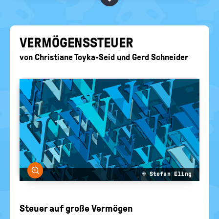
BEGRIFFE VORSCHLAGEN
politische
Bildung
EURE AKTUELLEN FRAGEN...
VER­MÖ­GENS­STEU­ER
von
Christiane Toyka-Seid
und
Gerd Schneider
Bild vergrößern
© Stefan Eling
Steuer auf große Vermögen