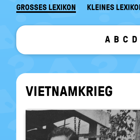
GROSSES LEXIKON
KLEINES LEXIKO
A
B
C
D
VIET­NAM­KRIEG