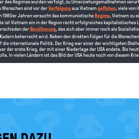
er des Regimes wurden verfolgt, zu Umerziehungsmaßnahmen verurtei
 Menschen sind vor der
Verfolgung
aus Vietnam
geflohen
, viele von
den 1980er Jahren versucht das kommunistische
Regime
, Vietnam zu e
 ist Vietnam ein in der Region recht erfolgreiches kapitalistisches 
rschieden der
Bevölkerung
, das sich aber immer noch als Sozialisti
Kadern beherrscht wird. Neben den direkten Folgen für die Menschen
 die internationale Politik. Der Krieg war einer der wichtigsten Stel
war der erste Krieg, der mit einer Niederlage der USA endete. Bis heu
lle. In vielen Ländern ist das Bild der USA heute noch von diesem Kri
EN DAZU...