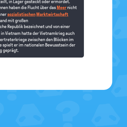
lt, in Lager gesteckt oder ermordet.
 ihnen haben die Flucht über das
Meer
nicht
iner
sozialistischen
Marktwirtschaft
Land mit großen
sche Republik bezeichnet und von einer
 in Vietnam hatte der Vietnamkrieg auch
lvertreterkriege zwischen den Blöcken im
te spielt er im nationalen Bewusstsein der
eg geprägt.