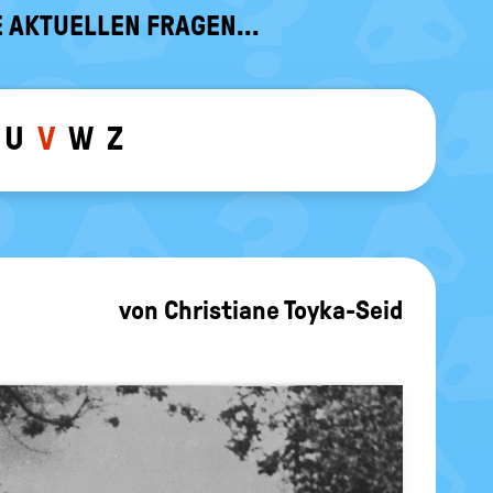
 AKTUELLEN FRAGEN...
U
V
W
Z
ewählten Buchstaben ein-/ ausblen
von
Christiane Toyka-Seid