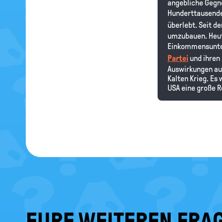
angebliche Gegn
Hunderttausende
überlebt. Seit 
umzubauen. Heute
Einkommensunte
Partei
und ihren 
Auswirkungen auf
Kalten Krieg. Es 
USA eine große Ro
EURE WEITEREN FRAG