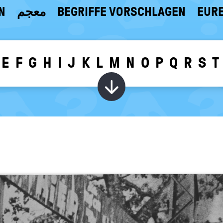
N
معجم
BEGRIFFE VORSCHLAGEN
EURE
E
F
G
H
I
J
K
L
M
N
O
P
Q
R
S
T
Wörter zu dem g