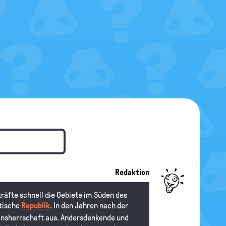
Redaktion
räfte schnell die Gebiete im Süden des
stische
Republik
. In den Jahren nach der
ensherrschaft aus. Andersdenkende und