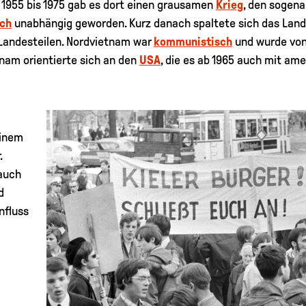
n 1955 bis 1975 gab es dort einen grausamen
Krieg
, den sogena
ich
unabhängig geworden. Kurz danach spaltete sich das Land
Landesteilen. Nordvietnam war
kommunistisch
und wurde vo
tnam orientierte sich an den
USA
, die es ab 1965 auch mit am
einem
.
 auch
d
nfluss