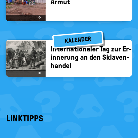
Armut
©
KALENDER
In­ter­na­tio­na­ler Tag zur Er­
in­ne­rung an den Skla­ven­
han­del
©
LINKTIPPS