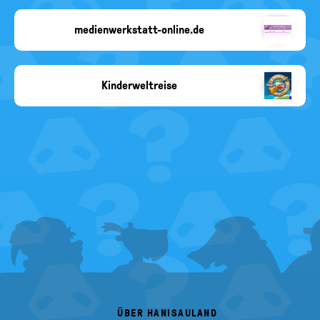
medienwerkstatt-online.de
Copyright-
Angabe
fehlt
Kinderweltreise
Copyright-
Angabe
fehlt
FOOTER
MENU
ÜBER HANISAULAND