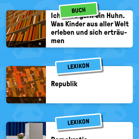
BUCH
Ich wäre gern ein Huhn.
Was Kin­der aus aller Welt
er­le­ben und sich er­träu­
men
©
LEXIKON
Re­pu­blik
©
LEXIKON