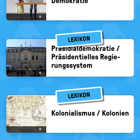
De­mo­kra­tie
©
LEXIKON
Prä­si­di­al­de­mo­kra­tie /
Prä­si­den­ti­el­les Re­gie­
rungs­sys­tem
©
LEXIKON
Ko­lo­nia­lis­mus / Ko­lo­nien
©