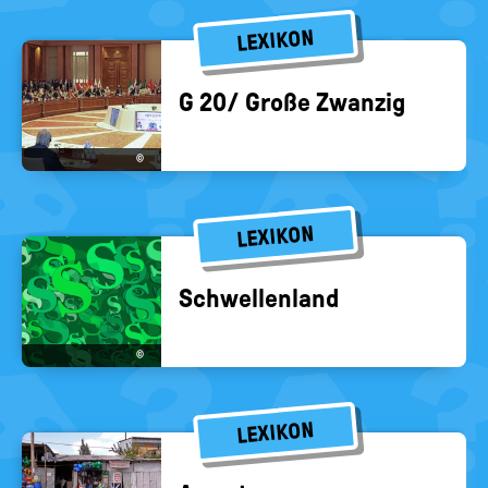
LEXIKON
G 20/ Große Zwan­zig
©
LEXIKON
Schwel­len­land
©
LEXIKON