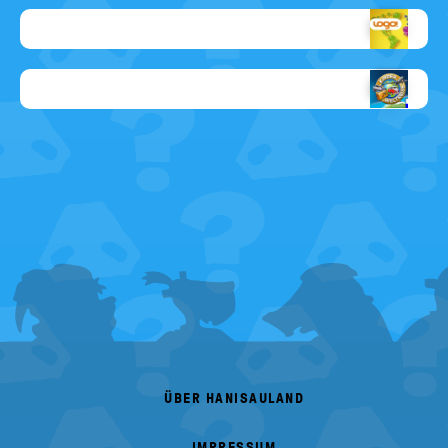
ZDF/Ronen
Schmitz
Copyright-
Angabe
fehlt
FOOTER
MENU
ÜBER HANISAULAND
IMPRESSUM