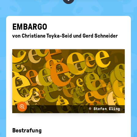
BEGRIFFE VORSCHLAGEN
politische
Bildung
EURE AKTUELLEN FRAGEN...
EM­BAR­GO
von
Christiane Toyka-Seid
und
Gerd Schneider
Bild vergrößern
© Stefan Eling
Bestrafung