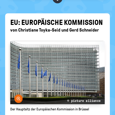
BEGRIFFE VORSCHLAGEN
politische
Bildung
EURE AKTUELLEN FRAGEN...
EU: EU­RO­PÄI­SCHE KOM­MIS­SI­ON
von
Christiane Toyka-Seid
und
Gerd Schneider
Bild vergrößern
© picture alliance
Der Hauptsitz der Europäischen Kommission in Brüssel