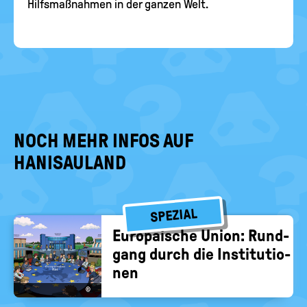
Hilfsmaßnahmen in der ganzen Welt.
NOCH MEHR INFOS AUF
HANISAULAND
SPEZIAL
Eu­ro­päi­sche Union: Rund­
gang durch die In­sti­tu­tio­
nen
©