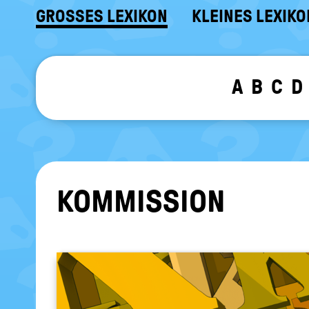
GROSSES LEXIKON
KLEINES LEXIKO
A
B
C
D
KOM­MIS­SI­ON