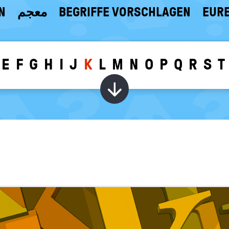
N
معجم
BEGRIFFE VORSCHLAGEN
EURE
E
F
G
H
I
J
K
L
M
N
O
P
Q
R
S
T
Wörter zu dem g