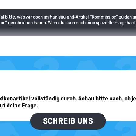
 mal bitte, was wir oben im Hanisauland-Artikel "Kommission" zu den
n" geschrieben haben. Wenn du dann noch eine spezielle Frage hast,
ern?
 ist sehr unwahrscheinlich, dass sich Deutschlands Grenzen in naher
Lexikonartikel vollständig durch. Schau bitte nach, ob 
etet die gewaltsame Veränderung von nationalen Grenzen. Ob es im 
auf deine Frage.
ht sagen. Aktuell ist
Deutschland
in 16 Bundesländer aufgeteilt. Das m
truktur der Bundesländer braucht es aber die Zustimmung der
Bevöl
SCHREIB UNS