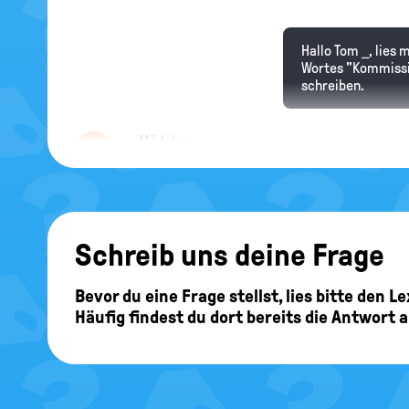
Hallo Tom _, lies
Wortes "Kommissio
schreiben.
Mädchen
21.08.2025
Wird sich Deutschland geografisch veränd
Schreib uns deine Frage
Hallo Mädchen, es
Bevor du eine Frage stellst, lies bitte den 
Völkerrecht
verbi
Häufig findest du dort bereits die Antwort 
können wir dir nic
Veränderung der S
Bundesländern
.