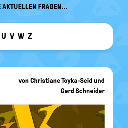
 AKTUELLEN FRAGEN...
U
V
W
Z
ewählten Buchstaben ein-/ ausblen
von
Christiane Toyka-Seid
und
Gerd Schneider