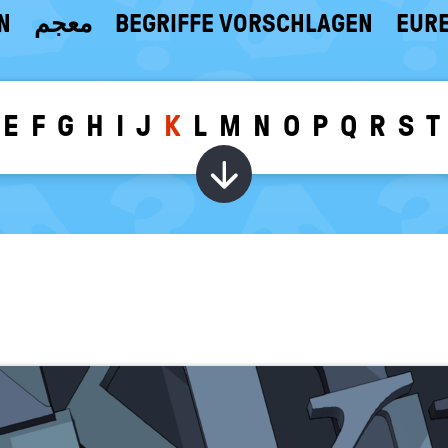
N
معجم
BEGRIFFE VORSCHLAGEN
EURE
E
F
G
H
I
J
K
L
M
N
O
P
Q
R
S
T
Wörter zu dem g