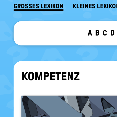
GROSSES LEXIKON
KLEINES LEXIKO
A
B
C
D
KOM­PE­TENZ