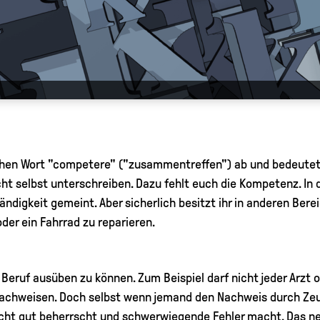
chen Wort "competere" ("zusammentreffen") ab und bedeutet "
icht selbst unterschreiben. Dazu fehlt euch die Kompetenz. In 
ändigkeit gemeint. Aber sicherlich besitzt ihr in anderen Ber
der ein Fahrrad zu reparieren.
ruf ausüben zu können. Zum Beispiel darf nicht jeder Arzt o
 nachweisen. Doch selbst wenn jemand den Nachweis durch Zeu
nicht gut beherrscht und schwerwiegende Fehler macht. Das 