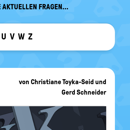
 AKTUELLEN FRAGEN...
U
V
W
Z
ewählten Buchstaben ein-/ ausblen
von
Christiane Toyka-Seid
und
Gerd Schneider