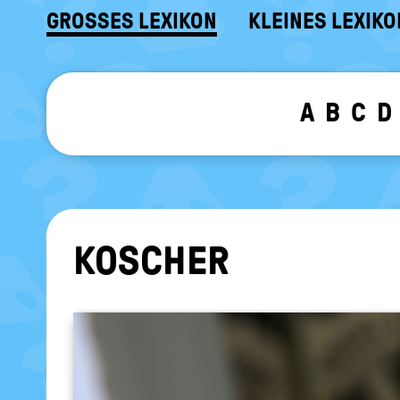
GROSSES LEXIKON
KLEINES LEXIKO
A
B
C
D
KO­SCHER