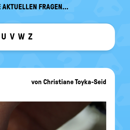
 AKTUELLEN FRAGEN...
U
V
W
Z
ewählten Buchstaben ein-/ ausblen
von
Christiane Toyka-Seid