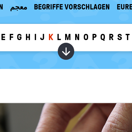
N
معجم
BEGRIFFE VORSCHLAGEN
EURE
E
F
G
H
I
J
K
L
M
N
O
P
Q
R
S
T
Wörter zu dem g