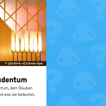
© picture-alliance/dpa
u­den­tum
entum, dem Glauben
nd was sie bedeuten.