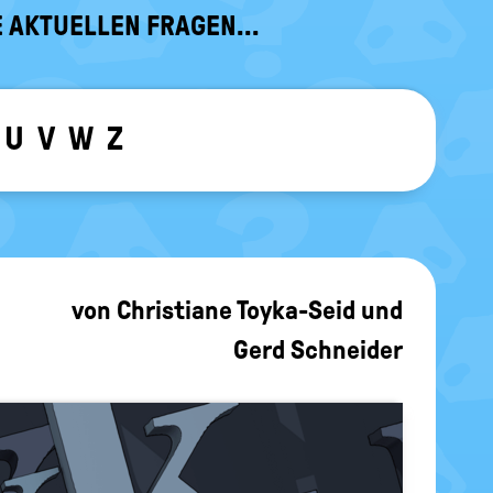
 AKTUELLEN FRAGEN...
U
V
W
Z
ewählten Buchstaben ein-/ ausblen
von
Christiane Toyka-Seid
und
Gerd Schneider