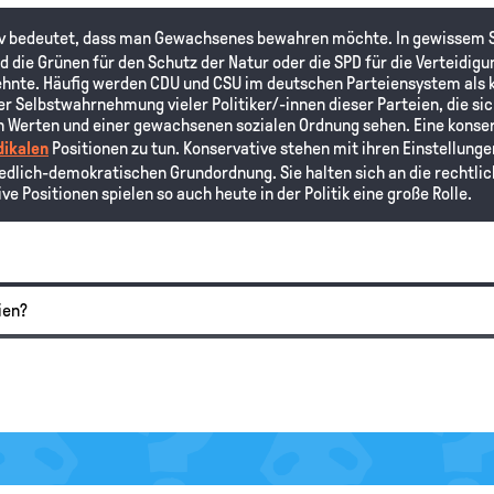
tiv bedeutet, dass man Gewachsenes bewahren möchte. In gewissem S
nd die Grünen für den Schutz der Natur oder die SPD für die Verteidig
ehnte. Häufig werden CDU und CSU im deutschen Parteiensystem als 
er Selbstwahrnehmung vieler Politiker/-innen dieser Parteien, die si
n Werten und einer gewachsenen sozialen Ordnung sehen. Eine konser
dikalen
Positionen zu tun. Konservative stehen mit ihren Einstellung
edlich-demokratischen Grundordnung. Sie halten sich an die rechtlic
e Positionen spielen so auch heute in der Politik eine große Rolle.
ien?
azu bitte erst einmal unsere Lexikonartikel „Konservatismus“ und „
Lib
e. Da haben wir die wichtigsten Prinzipien dieser beiden politische
ssen willst, kannst du uns gerne noch einmal schreiben.