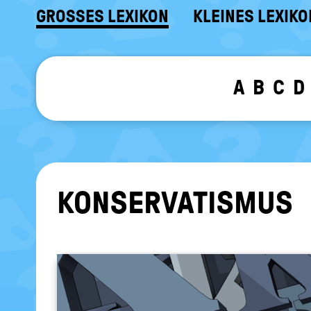
GROSSES LEXIKON
KLEINES LEXIKO
A
B
C
D
KON­SER­VA­TIS­MUS