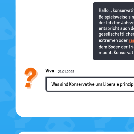
Hallo ., konserva
Beispielsweise si
der letzten Jahrz
entspricht auch d
gesellschaftliche
extremen oder
ra
dem Boden der fri
macht. Konservativ
Viva
21.01.2025
Was sind Konservative uns Liberale prinzip
Hallo Viva, lies d
wie.Hanisauland.d
dann noch mehr wi