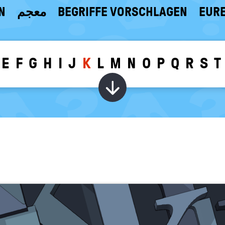
N
معجم
BEGRIFFE VORSCHLAGEN
EURE
E
F
G
H
I
J
K
L
M
N
O
P
Q
R
S
T
Wörter zu dem g