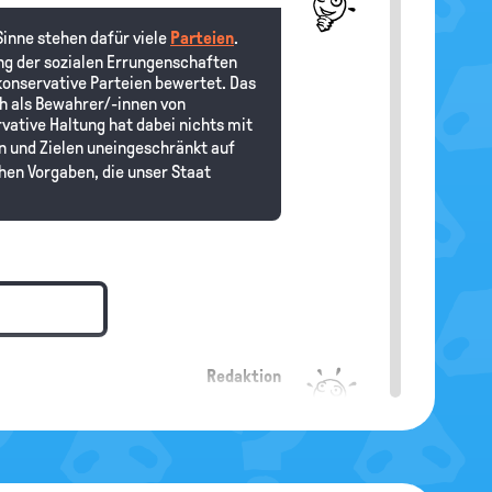
inne stehen dafür viele
Parteien
.
ung der sozialen Errungenschaften
konservative Parteien bewertet. Das
ch als Bewahrer/-innen von
vative Haltung hat dabei nichts mit
en und Zielen uneingeschränkt auf
hen Vorgaben, die unser Staat
Redaktion
eralismus
“ hier auf
n Strömungen geschrieben. Wenn du