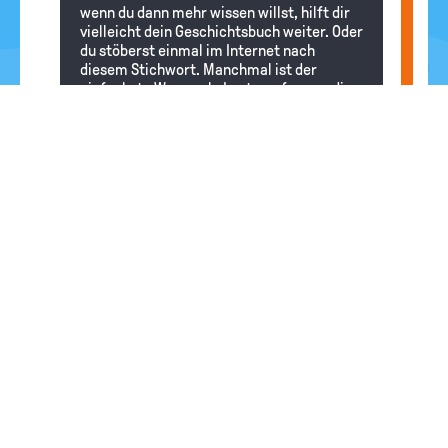
wenn du dann mehr wissen willst, hilft dir
vielleicht dein Geschichtsbuch weiter. Oder
du stöberst einmal im Internet nach
diesem Stichwort. Manchmal ist der
einfachste Weg auch, Leute zu fragen, die
so etwas vielleicht wissen. Und wenn man
ganz viel zu einem Thema wissen möchte,
weil man vielleicht darüber eine
Schularbeit schreibt, lohnt sich auch ein
Blick in die Schulbibliothek oder in deine
Stadtbibliothek. Da findest du nämlich ganz
sicher auch Bücher über den Liberalismus.
lili
19.09.2025
wenn wird beim liberalismus vertreten
Redaktion
Hallo lili, leider wissen wir nicht, was genau