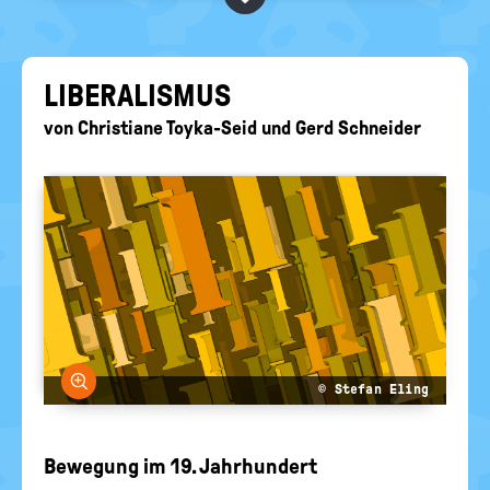
BEGRIFFE VORSCHLAGEN
politische
Bildung
EURE AKTUELLEN FRAGEN...
LI­BE­RA­LIS­MUS
von
Christiane Toyka-Seid
und
Gerd Schneider
Bild vergrößern
© Stefan Eling
Bewegung im 19. Jahrhundert