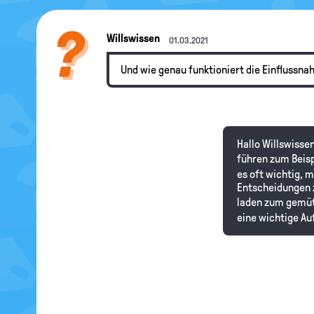
Willswissen
01.03.2021
Und wie genau funktioniert die Einflussn
Hallo Willswisse
führen zum Beisp
es oft wichtig, 
Entscheidungen z
laden zum gemütl
eine wichtige Au