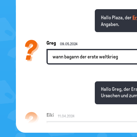
Hallo Plaza, der
Er
Angaben.
Greg
09.05.2024
wann bagann der erste weltkrieg
Hallo Greg, der Er
Ursachen und zum
Eiki
11.04.2024
Warum hören die Politiker nicht auf die Wi
den Klimawandel erspart.