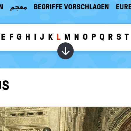
N
معجم
BEGRIFFE VORSCHLAGEN
EURE
E
F
G
H
I
J
K
L
M
N
O
P
Q
R
S
T
Wörter zu dem g
US