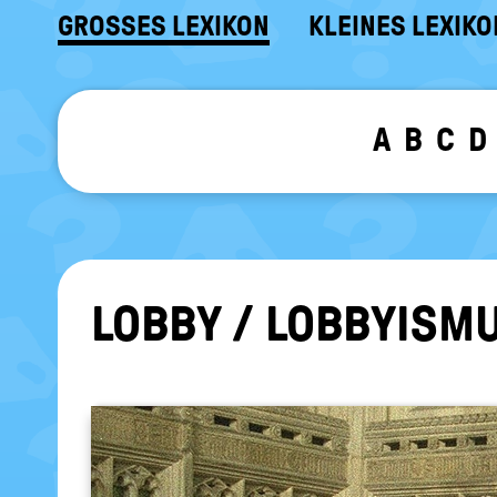
GROSSES LEXIKON
KLEINES LEXIKO
A
B
C
D
LOBBY / LOB­BY­IS­M