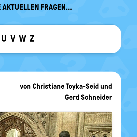
 AKTUELLEN FRAGEN...
U
V
W
Z
ewählten Buchstaben ein-/ ausblen
von
Christiane Toyka-Seid
und
Gerd Schneider