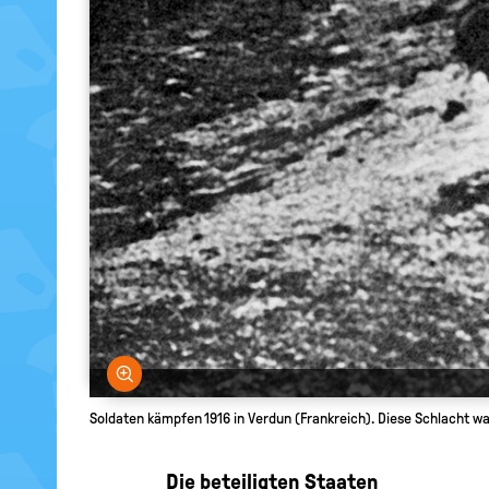
Bild vergrößern
Soldaten kämpfen 1916 in Verdun (Frankreich). Diese Schlacht war
Die beteiligten Staaten