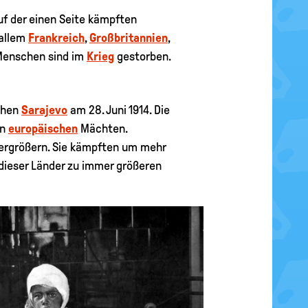
f der einen Seite kämpften
 allem
Frankreich
,
Großbritannien
,
 Menschen sind im
Krieg
gestorben.
schen
Sarajevo
am 28. Juni 1914. Die
en
europäischen
Mächten.
vergrößern. Sie kämpften um mehr
ieser Länder zu immer größeren