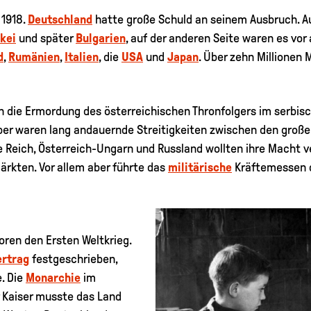
 1918.
Deutschland
hatte große Schuld an seinem Ausbruch. Au
kei
und später
Bulgarien
, auf der anderen Seite waren es vor
d
,
Rumänien
,
Italien
, die
USA
und
Japan
. Über zehn Millionen
ch die Ermordung des österreichischen Thronfolgers im serbi
er waren lang andauernde Streitigkeiten zwischen den groß
e Reich, Österreich-Ungarn und Russland wollten ihre Macht 
ärkten. Vor allem aber führte das
militärische
Kräftemessen d
ren den Ersten Weltkrieg.
ertrag
festgeschrieben,
. Die
Monarchie
im
 Kaiser musste das Land