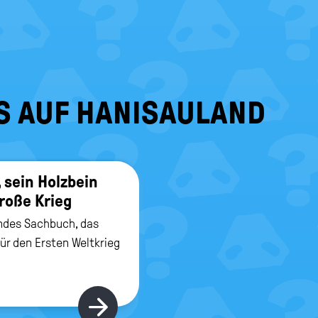
S AUF HANISAULAND
 sein Holz­bein
roße Krieg
ndes Sachbuch, das
ür den Ersten Weltkrieg
Hier gibt's mehr