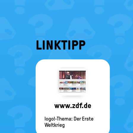
LINKTIPP
www.zdf.de
Copyright-
Angabe
logo!-Thema: Der Erste
fehlt
Weltkrieg