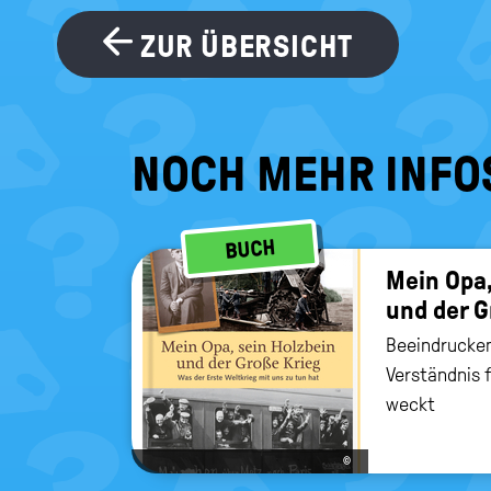
ZUR ÜBERSICHT
NOCH MEHR INFO
BUCH
Mein Opa,
und der G
Beeindrucke
Verständnis f
weckt
©