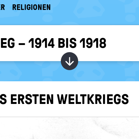
ER
RELIGIONEN
G – 1914 BIS 1918
Kapitel ein-/ au
ES ERS­TEN WELT­KRIEGS