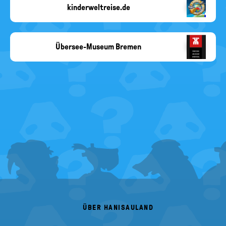
kinderweltreise.de
Copyright-
Angabe
fehlt
Übersee-Museum Bremen
Übersee-
Museum
Bremen
FOOTER
MENU
ÜBER HANISAULAND