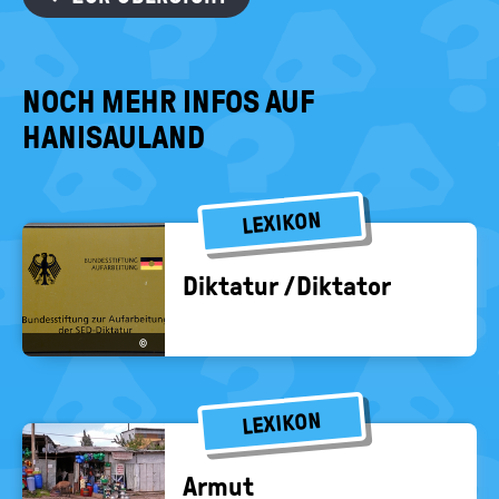
NOCH MEHR INFOS AUF
HANISAULAND
LEXIKON
Dik­ta­tur /Dik­ta­tor
©
LEXIKON
Armut