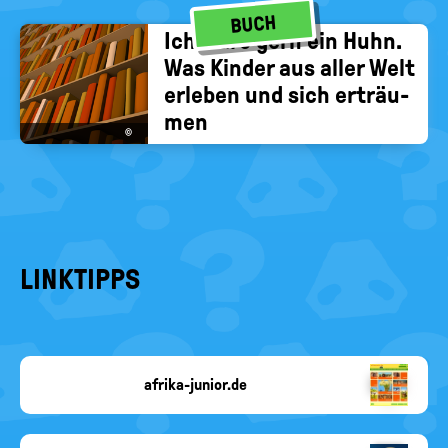
BUCH
Ich wäre gern ein Huhn.
Was Kin­der aus aller Welt
er­le­ben und sich er­träu­
men
©
LINKTIPPS
afrika-junior.de
Copyright-
Angabe
fehlt