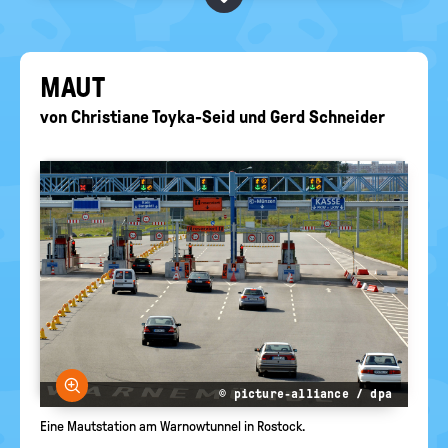
BEGRIFFE VORSCHLAGEN
politische
Bildung
EURE AKTUELLEN FRAGEN...
MAUT
von
Christiane Toyka-Seid
und
Gerd Schneider
Bild vergrößern
© picture-alliance / dpa
Eine Mautstation am Warnowtunnel in Rostock.