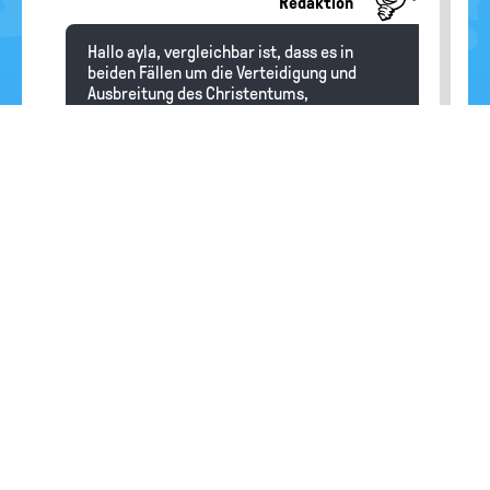
Redaktion
Hallo ayla, vergleichbar ist, dass es in
beiden Fällen um die Verteidigung und
Ausbreitung des Christentums,
gegebenenfalls auch mit Gewalt, geht.
Davon abgesehen ist das Motiv der
Kreuzfahrer im Mittelalter ganz anders
gewesen als die Ziele der Kolonisatoren in
der Neuzeit.
KEVIN
24.10.2024
was ist ein missionar?
Redaktion
Hallo KEVIN, Missionare sind Vertreterinnen
und Vertreter der christlichen Kirchen, die
andere Menschen vom christlichen