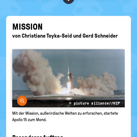
BEGRIFFE VORSCHLAGEN
politische
Bildung
EURE AKTUELLEN FRAGEN...
MIS­SI­ON
von
Christiane Toyka-Seid
und
Gerd Schneider
Bild vergrößern
© picture alliance//HIP
Mit der Mission, außerirdische Welten zu erforschen, startete
Apollo 15 zum Mond.