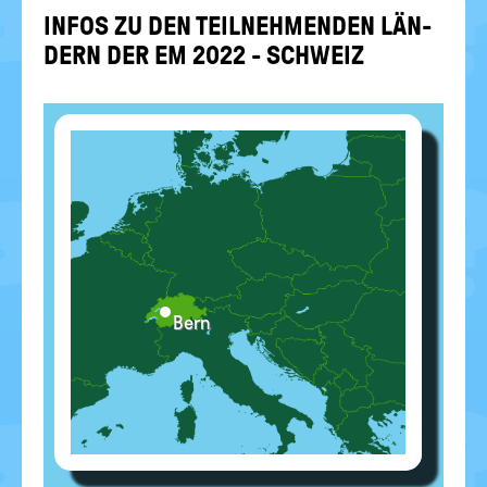
politische
INFOS ZU DEN TEIL­NEH­MEN­DEN LÄN­
Bildung
DERN DER EM 2022 - SCHWEIZ
Bern