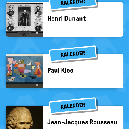
KALENDER
Henri Dun­ant
©
KALENDER
Paul Klee
©
KALENDER
Jean-​Jacques Rous­se­au