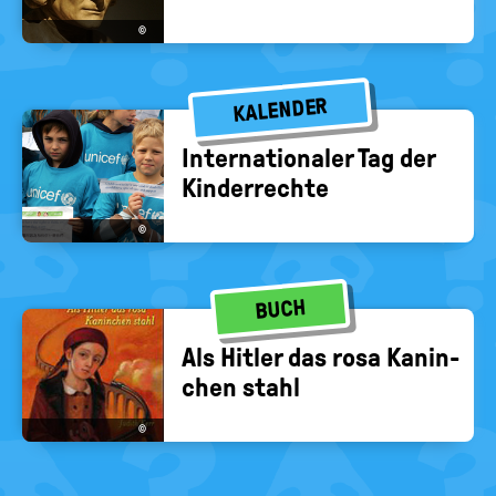
©
KALENDER
In­ter­na­tio­na­ler Tag der
Kin­der­rech­te
©
BUCH
Als Hit­ler das rosa Ka­nin­
chen stahl
©