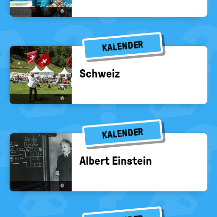
©
KALENDER
Schweiz
©
KALENDER
Al­bert Ein­stein
©