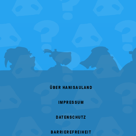
FOOTER
MENU
ÜBER HANISAULAND
IMPRESSUM
DATENSCHUTZ
BARRIEREFREIHEIT