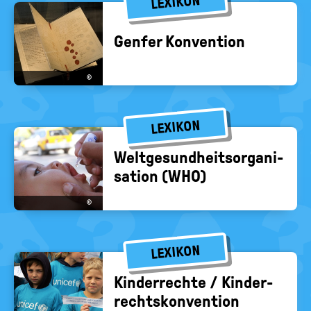
LEXIKON
Gen­fer Kon­ven­ti­on
©
LEXIKON
Welt­ge­sund­heits­or­ga­ni­
sa­ti­on (WHO)
©
LEXIKON
Kin­der­rech­te / Kin­der­
rechts­kon­ven­ti­on