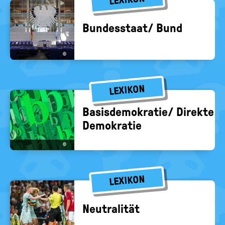
Bun­des­staat/ Bund
©
LEXIKON
Ba­sis­de­mo­kra­tie/ Di­rek­te
De­mo­kra­tie
©
LEXIKON
Neu­tra­li­tät