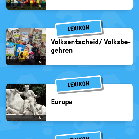
©
LEXIKON
Volks­ent­scheid/ Volks­be­
geh­ren
©
LEXIKON
Eu­ro­pa
©