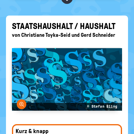
BEGRIFFE VORSCHLAGEN
politische
Bildung
EURE AKTUELLEN FRAGEN...
STAATS­HAUS­HALT / HAUS­HALT
von
Christiane Toyka-Seid
und
Gerd Schneider
Bild vergrößern
© Stefan Eling
Kurz & knapp