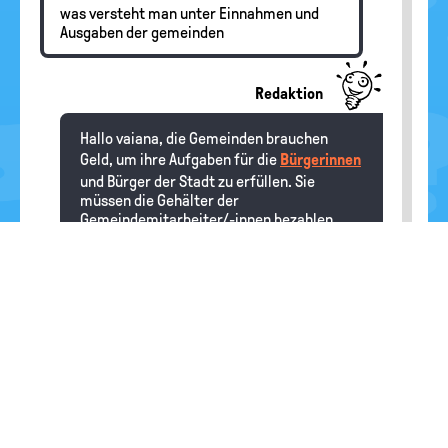
was versteht man unter Einnahmen und
Ausgaben der gemeinden
Redaktion
Hallo vaiana, die Gemeinden brauchen
Geld, um ihre Aufgaben für die
Bürgerinnen
und Bürger der Stadt zu erfüllen. Sie
müssen die Gehälter der
Gemeindemitarbeiter/-innen bezahlen,
Spielplätze bauen, das Freibad in Schuss
halten und vieles mehr. Das alles kostet
Geld. Dafür bekommen die Gemeinden Geld
vom
Bund
, sie können Grundsteuer oder
Gewerbesteuer
erheben und Abgaben für
die städtische Müllabfuhr, die Versorgung
mit Wasser und anderes mehr von den
Bürger/-innen kassieren. Am Ende des
Jahres ist es gut, wenn die Einnahmen
immer ein bisschen höher sind als die
Ausgaben.