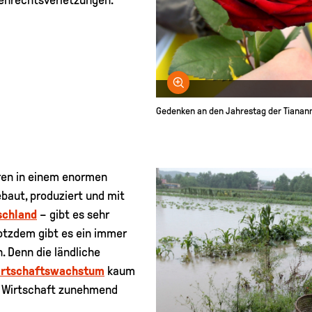
enrechtsverletzungen.
Bild vergrößern
Gedenken an den Jahrestag der Tianan
hren in einem enormen
baut, produziert und mit
schland
– gibt es sehr
otzdem gibt es ein immer
. Denn die ländliche
rtschaftswachstum
kaum
 Wirtschaft zunehmend