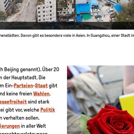
enstädten. Davon gibt es besonders viele in Asien. In Guangzhou, einer Stadt im
h Beijing genannt). Über 20
 der Hauptstadt. Die
em Ein-
Parteien
-
Staat
gibt
nd keine freien
Wahlen
.
essefreiheit
sind stark
ei gibt vor, welche
Politik
 verhalten sollen.
ierungen
in aller Welt