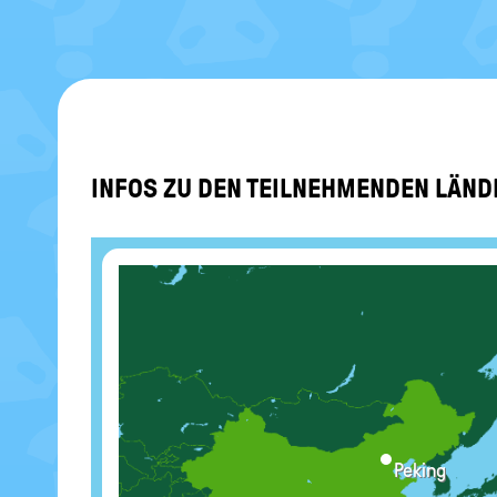
INFOS ZU DEN TEIL­NEH­MEN­DEN LÄN­
Peking