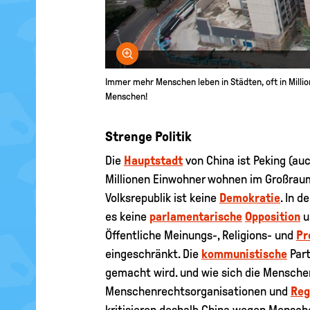
Bild vergrößern
Immer mehr Menschen leben in Städten, oft in Million
Menschen!
Strenge Politik
Die
Hauptstadt
von China ist Peking (auc
Millionen Einwohner wohnen im Großraum
Volksrepublik ist keine
Demokratie
. In d
es keine
parlamentarische
Opposition
u
Öffentliche Meinungs-, Religions- und
Pr
eingeschränkt. Die
kommunistische
Part
gemacht wird. und wie sich die Menschen
Menschenrechtsorganisationen und
Reg