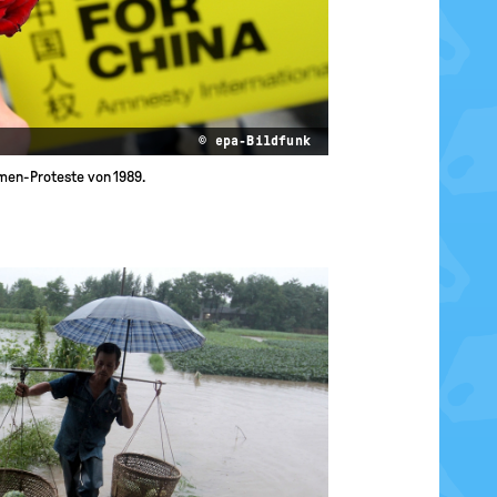
© epa-Bildfunk
men-Proteste von 1989.