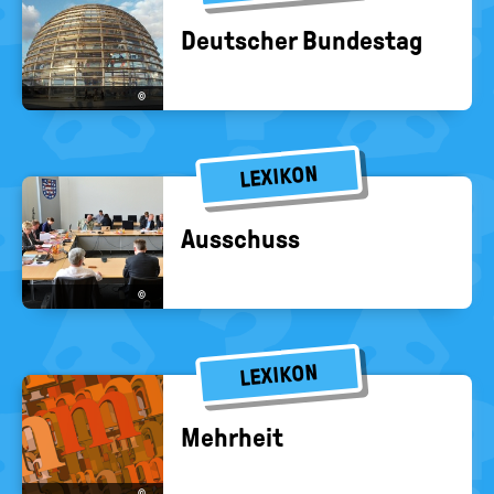
Deut­scher Bun­des­tag
©
LEXIKON
Aus­schuss
©
LEXIKON
Mehr­heit