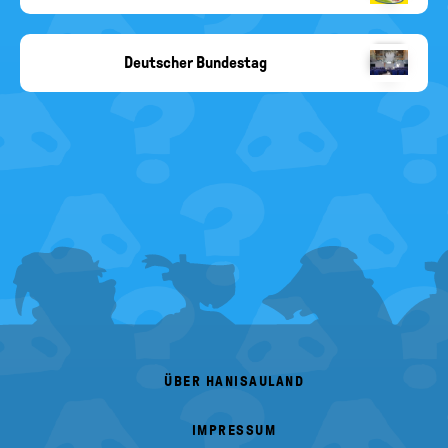
kuppelkucker.de
Deutscher Bundestag
picture
alliance/
Daniel
Kalker
FOOTER
MENU
ÜBER HANISAULAND
IMPRESSUM