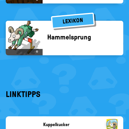
©
LEXIKON
Ham­mel­sprung
©
LINKTIPPS
Kuppelkucker