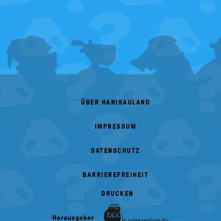
FOOTER
MENU
ÜBER HANISAULAND
IMPRESSUM
DATENSCHUTZ
BARRIEREFREIHEIT
DRUCKEN
Herausgeber