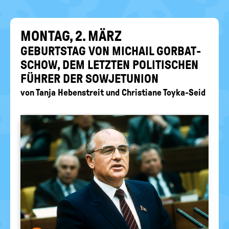
EIN-
politische
Bildung
/
AUS
MON­TAG, 2. MÄRZ
GE­BURTS­TAG VON MICHAIL GOR­BAT­
SCHOW, DEM LETZ­TEN PO­LI­TI­SCHEN
FÜH­RER DER SO­WJET­UNI­ON
von
Tanja Hebenstreit
und
Christiane Toyka-Seid