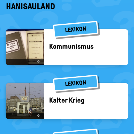
HANISAULAND
LEXIKON
Kom­mu­nis­mus
©
LEXIKON
Kal­ter Krieg
©