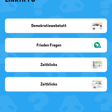
Demokratiewebstatt
Copyright-
Angabe
fehlt
Frieden Fragen
friedenfragen
logo
Zeitklicks
screenshot
zeitklicks
1980er
Jahre
Zeitklicks
screenshot
zeitklicks