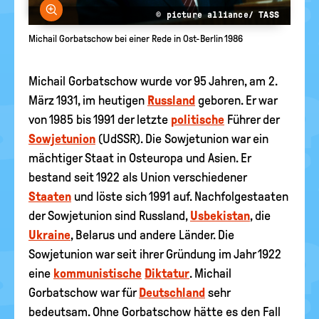
Bild vergrößern
© picture alliance/ TASS
Michail Gorbatschow bei einer Rede in Ost-Berlin 1986
Michail Gorbatschow wurde vor 95 Jahren, am 2.
März 1931, im heutigen
Russland
geboren. Er war
von 1985 bis 1991 der letzte
politische
Führer der
Sowjetunion
(UdSSR). Die Sowjetunion war ein
mächtiger Staat in Osteuropa und Asien. Er
bestand seit 1922 als Union verschiedener
Staaten
und löste sich 1991 auf. Nachfolgestaaten
der Sowjetunion sind Russland,
Usbekistan
, die
Ukraine
, Belarus und andere Länder. Die
Sowjetunion war seit ihrer Gründung im Jahr 1922
eine
kommunistische
Diktatur
. Michail
Gorbatschow war für
Deutschland
sehr
bedeutsam. Ohne Gorbatschow hätte es den Fall