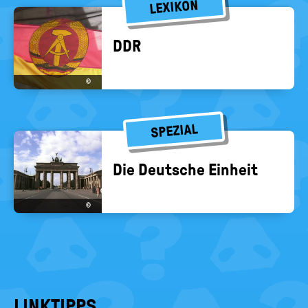
LEXIKON
DDR
©
SPEZIAL
Die Deut­sche Ein­heit
©
LINKTIPPS