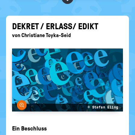
BEGRIFFE VORSCHLAGEN
politische
Bildung
EURE AKTUELLEN FRAGEN...
DE­KRET / ER­LASS/ EDIKT
von
Christiane Toyka-Seid
Bild vergrößern
© Stefan Eling
Ein Beschluss