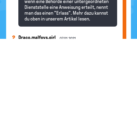
wenn eine Behörde einer untergeordneten
Dienststelle eine Anweisung erteilt, nennt
man das einen "Erlass". Mehr dazu kannst
du oben in unserem Artikel lesen.
Draco.malfoys.girl
07.01.2021
Was ist die EU!?
Redaktion
Hallo Draco.malfoys.girl , diese Frage
haben wir heute schon beantwortet. Schau
doch mal bei unseren Antworten auf eure
weiteren Fragen nach.
Slytherin_girl
07.01.2021
hallo,ich habe eine frage was ist die EU?