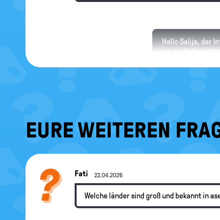
Hallo Salija, der 
es, ein hohes inte
normale Gerichte 
Streitigkeiten zw
EURE WEITEREN FRAG
Fati
22.04.2026
Welche länder sind groß und bekannt in a