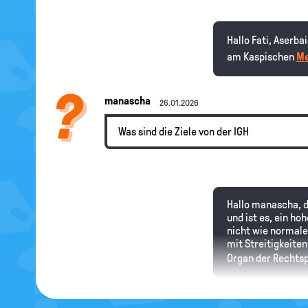
Hallo Fati, Aserba
am Kaspischen
Me
manascha
26.01.2026
Was sind die Ziele von der IGH
Hallo manascha, d
und ist es, ein ho
nicht wie normale
mit Streitigkeiten
Organ der Rechtsp
Lilli
13.06.2024