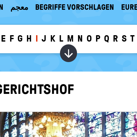
N
معجم
BEGRIFFE VORSCHLAGEN
EURE
E
F
G
H
I
J
K
L
M
N
O
P
Q
R
S
T
Wörter zu dem g
 GE­RICHTS­HOF