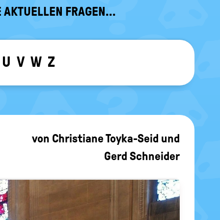
 AKTUELLEN FRAGEN...
U
V
W
Z
ewählten Buchstaben ein-/ ausblen
von
Christiane Toyka-Seid
und
Gerd Schneider