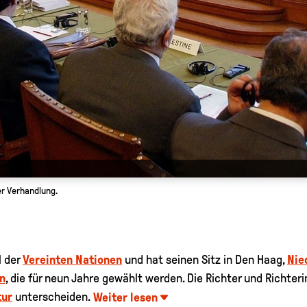
er Verhandlung.
l der
Vereinten Nationen
und hat seinen Sitz in Den Haag,
Nie
n
, die für neun Jahre gewählt werden. Die Richter und Richte
tur
unterscheiden.
Weiter lesen