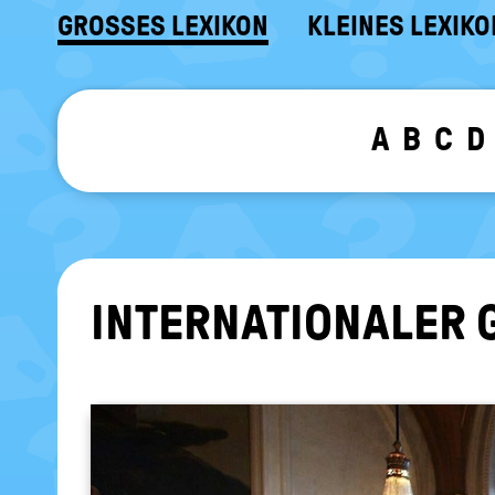
GROSSES LEXIKON
KLEINES LEXIKO
A
B
C
D
IN­TER­NA­TIO­NA­LER