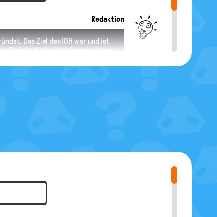
Redaktion
ündet. Das Ziel des IGH war und ist
le Gerichtshof tritt daher nicht wie
tigt sich vielmehr mit