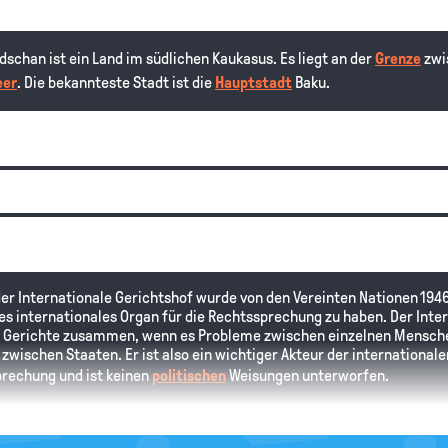
idschan ist ein Land im südlichen Kaukasus. Es liegt an der
Grenze
zwi
er
. Die bekannteste Stadt ist die
Hauptstadt
Baku.
er Internationale Gerichtshof wurde von den Vereinten Nationen 1946
hes internationales Organ für die Rechtssprechung zu haben. Der Inte
 Gerichte zusammen, wenn es Probleme zwischen einzelnen Menschen 
 zwischen Staaten. Er ist also ein wichtiger Akteur der internationalen
rechung und ist keinen
politischen
Weisungen unterworfen.