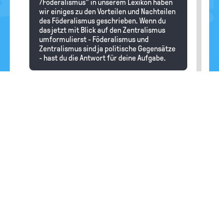
/Föderalismus" in unserem Lexikon haben
wir einiges zu den Vorteilen und Nachteilen
des Föderalismus geschrieben. Wenn du
das jetzt mit Blick auf den Zentralismus
umformulierst - Föderalismus und
Zentralismus sind ja politische Gegensätze
- hast du die Antwort für deine Aufgabe.
fluppe
19.09.2024
Wie wirkt sich das politische system auf
die bevölkerungsverteilung eines Staates
aus (Zentralismus/Förderalismus)
Redaktion
Hallo fluppe, in einem zentralistischen
System gibt es immer eine Art Sogwirkung
der Zentrale. Die Zentrale ist in der Regel
die Hauptstadt, in der die politische Macht
zentralisiert ist. Verbände und andere