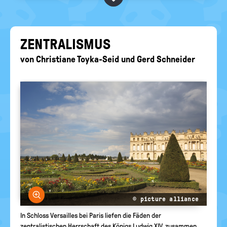
BEGRIFFE VORSCHLAGEN
politische
Bildung
EURE AKTUELLEN FRAGEN...
ZEN­TRA­LIS­MUS
von
Christiane Toyka-Seid
und
Gerd Schneider
Bild vergrößern
© picture alliance
In Schloss Versailles bei Paris liefen die Fäden der
zentralistischen Herrschaft des Königs Ludwig XIV. zusammen.