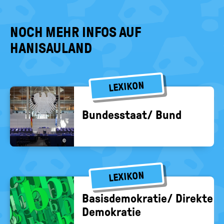
NOCH MEHR INFOS AUF
HANISAULAND
LEXIKON
Bun­des­staat/ Bund
©
LEXIKON
Ba­sis­de­mo­kra­tie/ Di­rek­te
De­mo­kra­tie