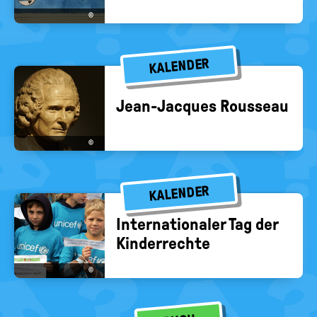
©
KALENDER
Jean-​Jacques Rous­se­au
©
KALENDER
In­ter­na­tio­na­ler Tag der
Kin­der­rech­te
©