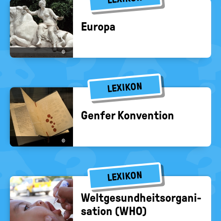
Eu­ro­pa
©
LEXIKON
Gen­fer Kon­ven­ti­on
©
LEXIKON
Welt­ge­sund­heits­or­ga­ni­
sa­ti­on (WHO)