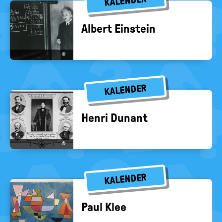
KALENDER
Al­bert Ein­stein
©
KALENDER
Henri Dun­ant
©
KALENDER
Paul Klee