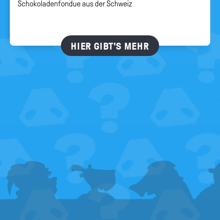
Schokoladenfondue aus der Schweiz
HIER GIBT'S MEHR
FOOTER
MENU