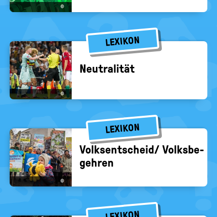
©
LEXIKON
Neu­tra­li­tät
©
LEXIKON
Volks­ent­scheid/ Volks­be­
geh­ren
©
LEXIKON