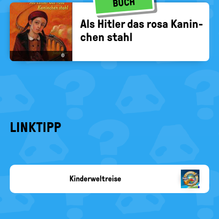
BUCH
Als Hit­ler das rosa Ka­nin­
chen stahl
©
LINKTIPP
Kinderweltreise
Copyright-
Angabe
fehlt