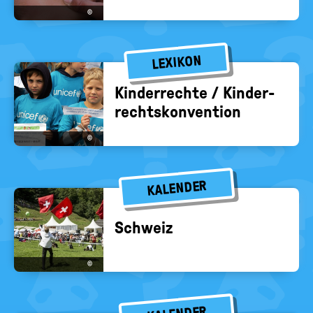
©
LEXIKON
Kin­der­rech­te / Kin­der­
rechts­kon­ven­ti­on
©
KALENDER
Schweiz
©