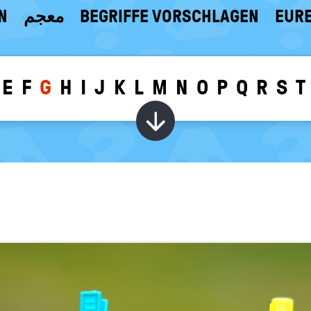
N
معجم
BEGRIFFE VORSCHLAGEN
EURE
E
F
G
H
I
J
K
L
M
N
O
P
Q
R
S
T
Wörter zu dem g