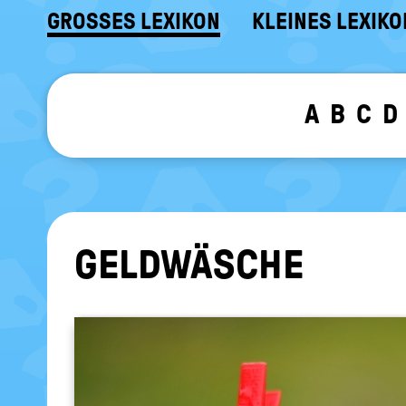
GROSSES LEXIKON
KLEINES LEXIKO
A
B
C
D
GELD­WÄ­SCHE