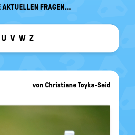
 AKTUELLEN FRAGEN...
U
V
W
Z
ewählten Buchstaben ein-/ ausblen
von
Christiane Toyka-Seid